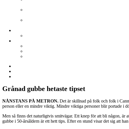
(fd Samhället) Av Magnus Blomdahl
24 lögner per sekund
Av Oskar Dahlbom
Kino-Pravda
Av Stephan Ramstedt
Film.nu Blogg
Vill du blogga på Film.nu?
Film.nu
Filmrecensioner
Arkivet
Om Film.nu
Twitter
Facebook
Google+
Grånad gubbe hetaste tipset
NÅNSTANS PÅ METRON.
Det är skillnad på folk och folk i Cann
person eller en mindre viktig. Mindre viktiga personer blir portade i
Men så finns det naturligtvis smitvägar. Ett knep för att bli någon, är
gubbe i 50-årsåldern är ett hett tips. Efter en stund visar det sig att h