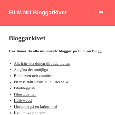
FILM.NU Bloggarkivet
MENY
OCH
WIDGETS
Bloggarkivet
Här finner du alla
insomnade
bloggar på Film.nu Blogg.
Allt från vita duken till röda mattan
Att göra det omöjliga
Blod, svett och zombies
En resa från Leslie H. till Reese W.
Filmbloggish
Filmstudenten
Hollywood
I huvudet på en kulturnörd
Kvalitativa popcorn