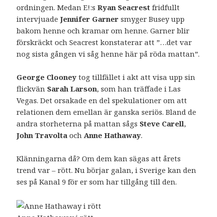
ordningen. Medan E!:s
Ryan Seacrest
fridfullt
intervjuade
Jennifer Garner
smyger Busey upp
bakom henne och kramar om henne. Garner blir
förskräckt och Seacrest konstaterar att ”…det var
nog sista gången vi såg henne här på röda mattan”.
George Clooney
tog tillfället i akt att visa upp sin
flickvän
Sarah Larson
, som han träffade i Las
Vegas. Det orsakade en del spekulationer om att
relationen dem emellan är ganska seriös. Bland de
andra storheterna på mattan sågs
Steve Carell
,
John Travolta
och
Anne Hathaway
.
Klänningarna då? Om dem kan sägas att årets
trend var – rött. Nu börjar galan, i Sverige kan den
ses på Kanal 9 för er som har tillgång till den.