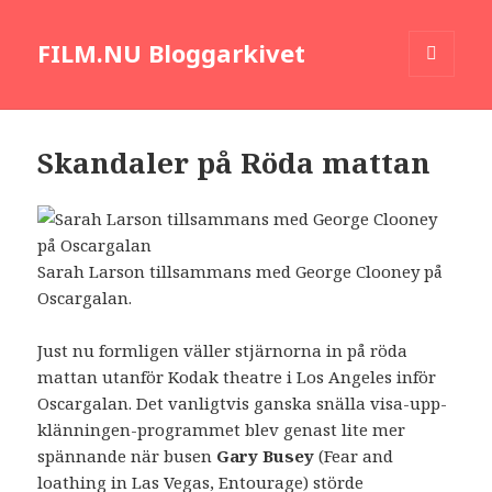
FILM.NU Bloggarkivet
MENY
OCH
WIDGETS
Skandaler på Röda mattan
Sarah Larson tillsammans med George Clooney på
Oscargalan.
Just nu formligen väller stjärnorna in på röda
mattan utanför Kodak theatre i Los Angeles inför
Oscargalan. Det vanligtvis ganska snälla visa-upp-
klänningen-programmet blev genast lite mer
spännande när busen
Gary Busey
(Fear and
loathing in Las Vegas, Entourage) störde