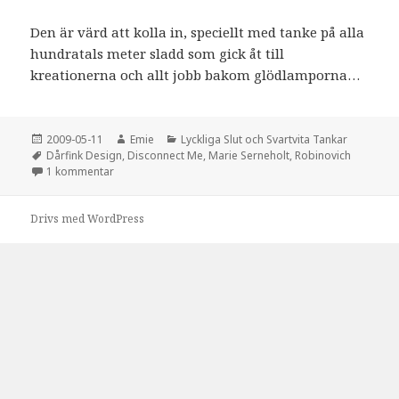
Den är värd att kolla in, speciellt med tanke på alla
hundratals meter sladd som gick åt till
kreationerna och allt jobb bakom glödlamporna…
Postat
2009-05-11
Författare
Emie
Kategorier
Lyckliga Slut och Svartvita Tankar
Taggar
Dårfink Design
,
Disconnect Me
,
Marie Serneholt
,
Robinovich
1 kommentar
till Musikvideojobb
Drivs med WordPress