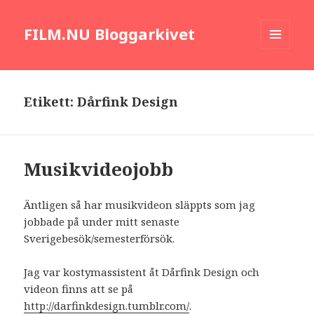
FILM.NU Bloggarkivet
MENY
OCH
WIDGETS
Etikett:
Dårfink Design
Musikvideojobb
Äntligen så har musikvideon släppts som jag
jobbade på under mitt senaste
Sverigebesök/semesterförsök.
Jag var kostymassistent åt Dårfink Design och
videon finns att se på
http://darfinkdesign.tumblr.com/
.