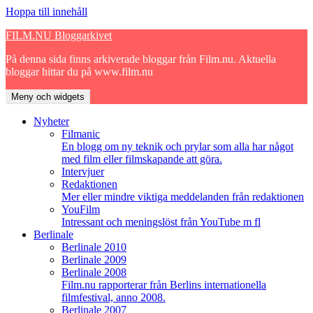
Hoppa till innehåll
FILM.NU Bloggarkivet
På denna sida finns arkiverade bloggar från Film.nu. Aktuella
bloggar hittar du på www.film.nu
Meny och widgets
Nyheter
Filmanic
En blogg om ny teknik och prylar som alla har något
med film eller filmskapande att göra.
Intervjuer
Redaktionen
Mer eller mindre viktiga meddelanden från redaktionen
YouFilm
Intressant och meningslöst från YouTube m fl
Berlinale
Berlinale 2010
Berlinale 2009
Berlinale 2008
Film.nu rapporterar från Berlins internationella
filmfestival, anno 2008.
Berlinale 2007