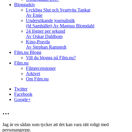
Bloggarkiv
Lyckliga Slut och Svartvita Tankar
Av Emie
Undersökande journalistik
(fd Samhället) Av Magnus Blomdahl
24 lögner per sekund
Av Oskar Dahlbom
Kino-Pravda
Av Stephan Ramstedt
Film.nu Blogg
Vill du blogga på Film.nu?
Film.nu
Filmrecensioner
Arkivet
Om Film.nu
Twitter
Facebook
Google+
…
Jag är en sådan som tycker att det kan vara rätt roligt med
personangrepp.