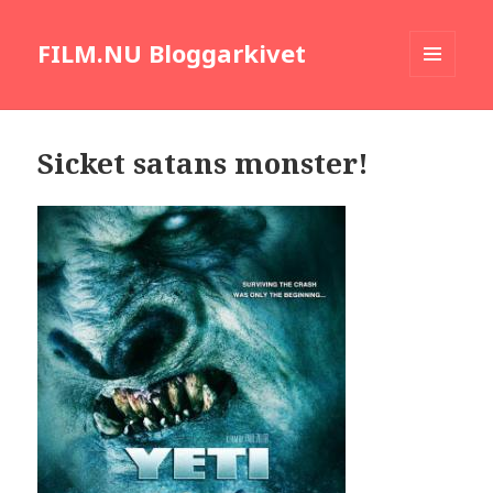
FILM.NU Bloggarkivet
MENY
OCH
WIDGETS
Sicket satans monster!