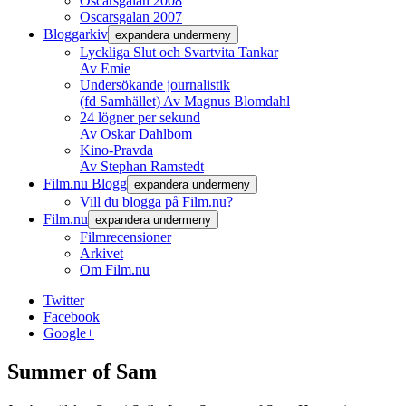
Oscarsgalan 2008
Oscarsgalan 2007
Bloggarkiv
expandera undermeny
Lyckliga Slut och Svartvita Tankar
Av Emie
Undersökande journalistik
(fd Samhället) Av Magnus Blomdahl
24 lögner per sekund
Av Oskar Dahlbom
Kino-Pravda
Av Stephan Ramstedt
Film.nu Blogg
expandera undermeny
Vill du blogga på Film.nu?
Film.nu
expandera undermeny
Filmrecensioner
Arkivet
Om Film.nu
Twitter
Facebook
Google+
Summer of Sam