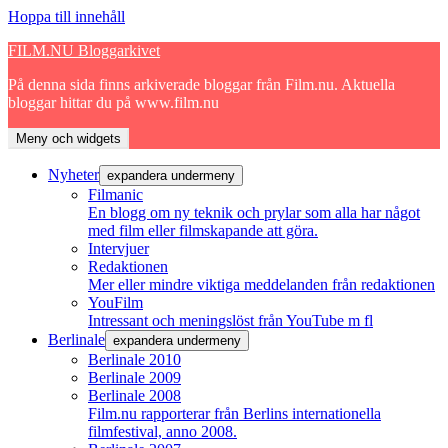
Hoppa till innehåll
FILM.NU Bloggarkivet
På denna sida finns arkiverade bloggar från Film.nu. Aktuella
bloggar hittar du på www.film.nu
Meny och widgets
Nyheter
expandera undermeny
Filmanic
En blogg om ny teknik och prylar som alla har något
med film eller filmskapande att göra.
Intervjuer
Redaktionen
Mer eller mindre viktiga meddelanden från redaktionen
YouFilm
Intressant och meningslöst från YouTube m fl
Berlinale
expandera undermeny
Berlinale 2010
Berlinale 2009
Berlinale 2008
Film.nu rapporterar från Berlins internationella
filmfestival, anno 2008.