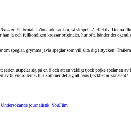
r hittar du på www.film.nu
Tension
. En brutalt spännande sadism, så simpel, så effektiv. Denna fi
ar han ja och fullkomligen krossar originalet, hur ofta händer det egentl
r om speglar, grymma jävla speglar som vill slita dig i stycken. Trail
film eller filmskapande att göra.
att serien utspelar sig på en ö och att en väldigt tjock pojke spelar en 
 en av huvudrollerna, hur kommer det sig att hans tjockhet är konstant?
r
Undersökande journalistik
,
YouFilm
val, anno 2008.
al