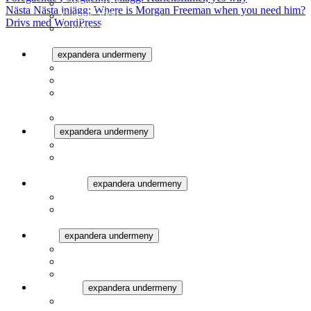
Cannes 2010
Nästa
Nästa inlägg:
Where is Morgan Freeman when you need him?
Cannes 2009
Drivs med WordPress
Cannes 2006
Av Mock Brown
SFF
expandera undermeny
Stockholms filmfestival 2010
Stockholms filmfestival 2009
Stockholms filmfestival 2008
Film.nu bloggar från Stockholms filmfestival 2008.
Stockholms filmfestival 2007
GFF
expandera undermeny
Göteborgs Filmfestival 2010
Göteborgs filmfestival 2009
Rapporter från Göteborgs filmfestival
Guldbaggen
expandera undermeny
Guldbaggen 2008
Guldbaggen 2007
Live från utdelningen
Oscar
expandera undermeny
Oscarsgalan 2009
Oscarsgalan 2008
Oscarsgalan 2007
Bloggarkiv
expandera undermeny
Lyckliga Slut och Svartvita Tankar