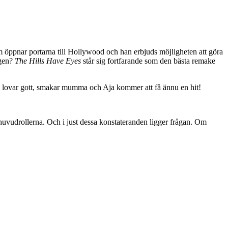
lm öppnar portarna till Hollywood och han erbjuds möjligheten att göra
igen?
The Hills Have Eyes
står sig fortfarande som den bästa remake
ern lovar gott, smakar mumma och Aja kommer att få ännu en hit!
av huvudrollerna. Och i just dessa konstateranden ligger frågan. Om