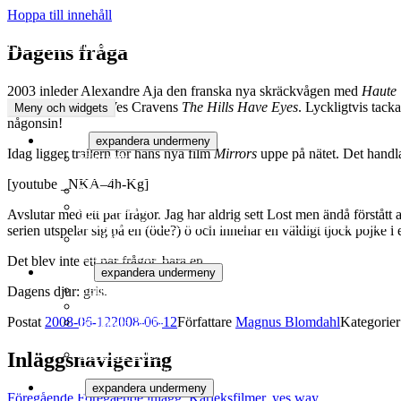
Hoppa till innehåll
FILM.NU Bloggarkivet
Dagens fråga
På denna sida finns arkiverade bloggar från Film.nu. Aktuella blogga
2003 inleder Alexandre Aja den franska nya skräckvågen med
Haute 
en ny verison av Wes Cravens
The Hills Have Eyes
. Lyckligtvis tack
Meny och widgets
någonsin!
Nyheter
expandera undermeny
Idag ligger trailern för hans nya film
Mirrors
uppe på nätet. Det handla
Filmanic
En blogg om ny teknik och prylar som alla har något med 
[youtube _NKA–4h-Kg]
Intervjuer
Redaktionen
Avslutar med ett par frågor. Jag har aldrig sett Lost men ändå förstått 
Mer eller mindre viktiga meddelanden från redaktionen
serien utspelar sig på en (öde?) ö och innehar en väldigt tjock pojke i
YouFilm
Intressant och meningslöst från YouTube m fl
Det blev inte ett par frågor, bara en.
Berlinale
expandera undermeny
Berlinale 2010
Dagens djur: gris.
Berlinale 2009
Postat
2008-06-12
2008-06-12
Författare
Magnus Blomdahl
Kategorie
Berlinale 2008
Film.nu rapporterar från Berlins internationella filmfesti
Berlinale 2007
Inläggsnavigering
Film.nu rapporterar från Berlins internationella filmfestiv
Cannes
expandera undermeny
Föregående
Föregående inlägg:
Kärleksfilmer, yes way