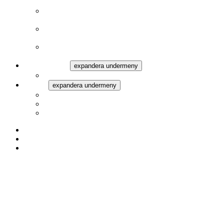
Av Emie
Undersökande journalistik
(fd Samhället) Av Magnus Blomdahl
24 lögner per sekund
Av Oskar Dahlbom
Kino-Pravda
Av Stephan Ramstedt
Film.nu Blogg
expandera undermeny
Vill du blogga på Film.nu?
Film.nu
expandera undermeny
Filmrecensioner
Arkivet
Om Film.nu
Twitter
Facebook
Google+