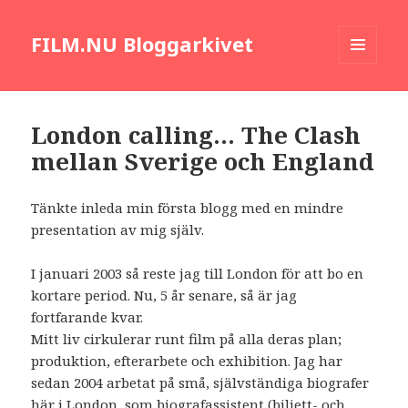
FILM.NU Bloggarkivet
MENY
OCH
WIDGETS
London calling… The Clash
mellan Sverige och England
Tänkte inleda min första blogg med en mindre
presentation av mig själv.
I januari 2003 så reste jag till London för att bo en
kortare period. Nu, 5 år senare, så är jag
fortfarande kvar.
Mitt liv cirkulerar runt film på alla deras plan;
produktion, efterarbete och exhibition. Jag har
sedan 2004 arbetat på små, självständiga biografer
här i London, som biografassistent (biljett- och