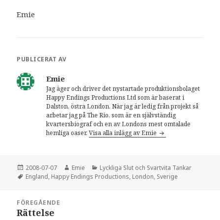
Emie
PUBLICERAT AV
Emie
Jag äger och driver det nystartade produktionsbolaget
Happy Endings Productions Ltd som är baserat i
Dalston, östra London. När jag är ledig från projekt så
arbetar jag på The Rio, som är en självständig
kvartersbiograf och en av Londons mest omtalade
hemliga oaser.
Visa alla inlägg av Emie
Postat
2008-07-07
Författare
Emie
Kategorier
Lyckliga Slut och Svartvita Tankar
Taggar
England
,
Happy Endings Productions
,
London
,
Sverige
Inläggsnavigering
FÖREGÅENDE
Rättelse
Föregående