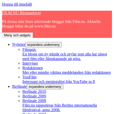
Hoppa till innehåll
FILM.NU Bloggarkivet
På denna sida finns arkiverade bloggar från Film.nu. Aktuella
bloggar hittar du på www.film.nu
Meny och widgets
Nyheter
expandera undermeny
Filmanic
En blogg om ny teknik och prylar som alla har något
med film eller filmskapande att göra.
Intervjuer
Redaktionen
Mer eller mindre viktiga meddelanden från redaktionen
YouFilm
Intressant och meningslöst från YouTube m fl
Berlinale
expandera undermeny
Berlinale 2010
Berlinale 2009
Berlinale 2008
Film.nu rapporterar från Berlins internationella
filmfestival, anno 2008.