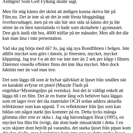
Äntligen! Som Gert Fylking skulle sagt.
Men för mig känns det skönt att äntligen kunna skriva lite på
Film.nu. Det är inte så att det är mitt första blogginlägg
överhuvudtaget, men på en sån här stor sida så känns det ju lite
större än en liten tutorialsida vi hade som skolarbete i gymnasiet.
Den gick ändå rätt bra, 4000 träffar på tre månader. Men allt det där
kan man läsa i min presentation.
Vad ska jag börja med då? Jo, jag såg nya Bondfilmen i helgen. Inte
alltför mycket som görs i datorn, jo förresten, mycket, mycket
klippning. Jag tror f-n att det var inte mer än 2 sek per klipp i filmen.
Däremot visuella effekter finns det inte lika mycket. Men dock
faktiskt mer än vad man tror.
Det som läggs till som är hyfsat självklart är ljuset från smällen när
en karaktär avfyrar en pistol (Muzzle Flash på
engelska=Mynningsljus på svenska). Just det är väldigt enkelt att
lägga till i en film. Det är en frame lång och behöver bara läggas
som ett lager över det råa materialet OCH sedan addera aktuella
relfektioner som kan uppstå. T ex reflektioner från ljus som kan
bildas om något starkt ljus kommer på en. Detta tycks många
glömma eller rent av skita i. Jag såg häromdagen Heat (1995), en
mycket bra film för övrigt, där dom hade missat/skitit i detta. I en
scen skjuter dom hejvilt på varandra, det starka ljuset från pipan kom