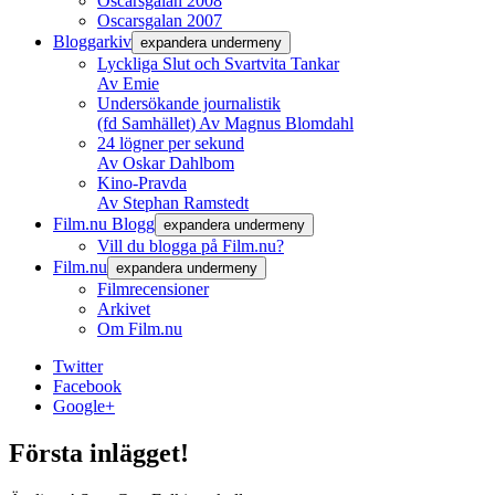
Oscarsgalan 2008
Oscarsgalan 2007
Bloggarkiv
expandera undermeny
Lyckliga Slut och Svartvita Tankar
Av Emie
Undersökande journalistik
(fd Samhället) Av Magnus Blomdahl
24 lögner per sekund
Av Oskar Dahlbom
Kino-Pravda
Av Stephan Ramstedt
Film.nu Blogg
expandera undermeny
Vill du blogga på Film.nu?
Film.nu
expandera undermeny
Filmrecensioner
Arkivet
Om Film.nu
Twitter
Facebook
Google+
Första inlägget!