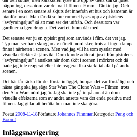
där den skulle, men karaktären lyste inte upp av detta starka ljuset
någonting, dessutom var det natt i filmen. Hmm.. Tänkte jag. Och
senare i en scen senare så skjuts det innefrån ett hus och kameran är
utanför huset. Man får då se hur rummet lyses upp av pistolens
”avfyrningsljus” så att man ser det utifrån. Och dessutom var
gardinerna igen dragna. Det vart ett hmm där med.
Det senaste var ju en typiskt grej som används i film, det vet jag.
Typ man ser bara skuggan av när ett mord sker, trots att ingen lampa
finns i närheten i scenen. Men vad jag vill ha som sysslar med
visuella effekter är jämvikt. Dom kunde adderat ljuset från pistolens
”avfyrningsljus” i ansiktet när dom sköt i scenen i mörkret och då
hade jag inte reagerat eller inte reagerat lika starkt iallafall på andra
scenen.
Det här får räcka för det första inlägget, hoppas det var förståligt och
nästa gång ska jag såga Star Wars The Clone Wars – Filmen, trots
den Star Wars nörd jag är. Jag ska inte gå in på annat än dom
visuella effekterna som av andra ansetts vara det enda positiva med
filmen. Jag gillar att berätta hur man inte ska göra.
Postat
2008-11-18
Författare
Johannes Finnman
Kategorier
Pang och
Boom!
Inläggsnavigering