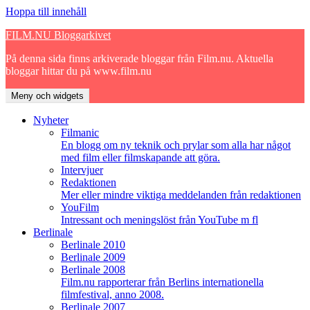
Hoppa till innehåll
FILM.NU Bloggarkivet
På denna sida finns arkiverade bloggar från Film.nu. Aktuella
bloggar hittar du på www.film.nu
Meny och widgets
Nyheter
Filmanic
En blogg om ny teknik och prylar som alla har något
med film eller filmskapande att göra.
Intervjuer
Redaktionen
Mer eller mindre viktiga meddelanden från redaktionen
YouFilm
Intressant och meningslöst från YouTube m fl
Berlinale
Berlinale 2010
Berlinale 2009
Berlinale 2008
Film.nu rapporterar från Berlins internationella
filmfestival, anno 2008.
Berlinale 2007