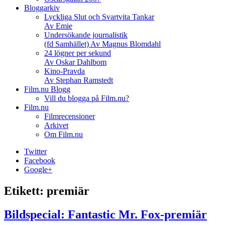
Bloggarkiv
Lyckliga Slut och Svartvita Tankar
Av Emie
Undersökande journalistik
(fd Samhället) Av Magnus Blomdahl
24 lögner per sekund
Av Oskar Dahlbom
Kino-Pravda
Av Stephan Ramstedt
Film.nu Blogg
Vill du blogga på Film.nu?
Film.nu
Filmrecensioner
Arkivet
Om Film.nu
Twitter
Facebook
Google+
Etikett:
premiär
Bildspecial: Fantastic Mr. Fox-premiär