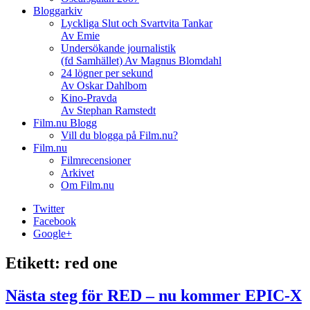
Bloggarkiv
Lyckliga Slut och Svartvita Tankar
Av Emie
Undersökande journalistik
(fd Samhället) Av Magnus Blomdahl
24 lögner per sekund
Av Oskar Dahlbom
Kino-Pravda
Av Stephan Ramstedt
Film.nu Blogg
Vill du blogga på Film.nu?
Film.nu
Filmrecensioner
Arkivet
Om Film.nu
Twitter
Facebook
Google+
Etikett:
red one
Nästa steg för RED – nu kommer EPIC-X