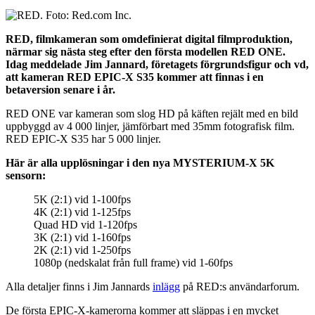
RED, filmkameran som omdefinierat digital filmproduktion,
närmar sig nästa steg efter den första modellen RED ONE.
Idag meddelade Jim Jannard, företagets förgrundsfigur och vd,
att kameran RED EPIC-X S35 kommer att finnas i en
betaversion senare i år.
RED ONE var kameran som slog HD på käften rejält med en bild
uppbyggd av 4 000 linjer, jämförbart med 35mm fotografisk film.
RED EPIC-X S35 har 5 000 linjer.
Här är alla upplösningar i den nya MYSTERIUM-X 5K
sensorn:
5K (2:1) vid 1-100fps
4K (2:1) vid 1-125fps
Quad HD vid 1-120fps
3K (2:1) vid 1-160fps
2K (2:1) vid 1-250fps
1080p (nedskalat från full frame) vid 1-60fps
Alla detaljer finns i Jim Jannards
inlägg
på RED:s användarforum.
De första EPIC-X-kamerorna kommer att släppas i en mycket