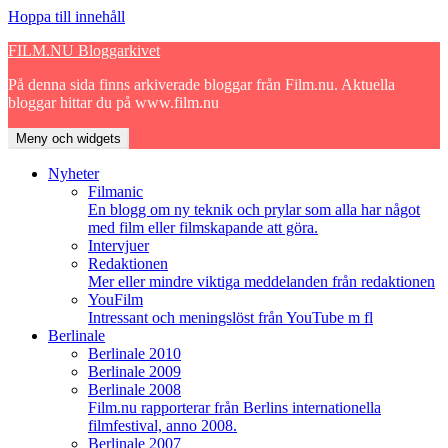
Hoppa till innehåll
FILM.NU Bloggarkivet
På denna sida finns arkiverade bloggar från Film.nu. Aktuella
bloggar hittar du på www.film.nu
Meny och widgets
Nyheter
Filmanic
En blogg om ny teknik och prylar som alla har något
med film eller filmskapande att göra.
Intervjuer
Redaktionen
Mer eller mindre viktiga meddelanden från redaktionen
YouFilm
Intressant och meningslöst från YouTube m fl
Berlinale
Berlinale 2010
Berlinale 2009
Berlinale 2008
Film.nu rapporterar från Berlins internationella
filmfestival, anno 2008.
Berlinale 2007