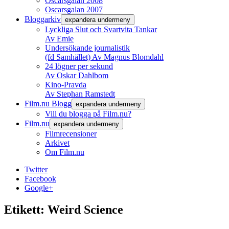
Oscarsgalan 2008
Oscarsgalan 2007
Bloggarkiv
expandera undermeny
Lyckliga Slut och Svartvita Tankar
Av Emie
Undersökande journalistik
(fd Samhället) Av Magnus Blomdahl
24 lögner per sekund
Av Oskar Dahlbom
Kino-Pravda
Av Stephan Ramstedt
Film.nu Blogg
expandera undermeny
Vill du blogga på Film.nu?
Film.nu
expandera undermeny
Filmrecensioner
Arkivet
Om Film.nu
Twitter
Facebook
Google+
Etikett:
Weird Science