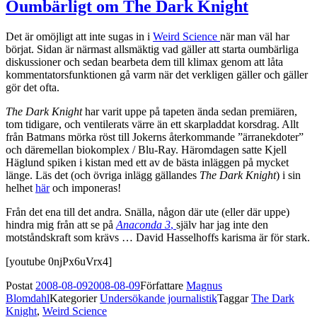
Oumbärligt om The Dark Knight
Det är omöjligt att inte sugas in i
Weird Science
när man väl har
börjat. Sidan är närmast allsmäktig vad gäller att starta oumbärliga
diskussioner och sedan bearbeta dem till klimax genom att låta
kommentatorsfunktionen gå varm när det verkligen gäller och gäller
gör det ofta.
The Dark Knight
har varit uppe på tapeten ända sedan premiären,
tom tidigare, och ventilerats värre än ett skarpladdat korsdrag. Allt
från Batmans mörka röst till Jokerns återkommande ”ärranekdoter”
och däremellan biokomplex / Blu-Ray. Häromdagen satte Kjell
Häglund spiken i kistan med ett av de bästa inläggen på mycket
länge. Läs det (och övriga inlägg gällandes
The Dark Knight
) i sin
helhet
här
och imponeras!
Från det ena till det andra. Snälla, någon där ute (eller där uppe)
hindra mig från att se på
Anaconda 3
,
själv har jag inte den
motståndskraft som krävs … David Hasselhoffs karisma är för stark.
[youtube 0njPx6uVrx4]
Postat
2008-08-09
2008-08-09
Författare
Magnus
Blomdahl
Kategorier
Undersökande journalistik
Taggar
The Dark
Knight
,
Weird Science