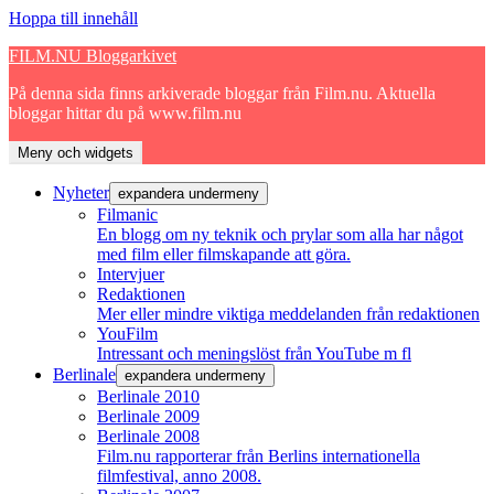
Hoppa till innehåll
FILM.NU Bloggarkivet
På denna sida finns arkiverade bloggar från Film.nu. Aktuella
bloggar hittar du på www.film.nu
Meny och widgets
Nyheter
expandera undermeny
Filmanic
En blogg om ny teknik och prylar som alla har något
med film eller filmskapande att göra.
Intervjuer
Redaktionen
Mer eller mindre viktiga meddelanden från redaktionen
YouFilm
Intressant och meningslöst från YouTube m fl
Berlinale
expandera undermeny
Berlinale 2010
Berlinale 2009
Berlinale 2008
Film.nu rapporterar från Berlins internationella
filmfestival, anno 2008.