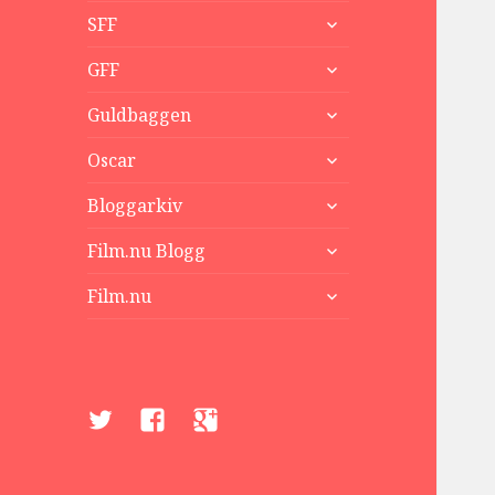
expandera
SFF
undermeny
expandera
GFF
undermeny
expandera
Guldbaggen
undermeny
expandera
Oscar
undermeny
expandera
Bloggarkiv
undermeny
expandera
Film.nu Blogg
undermeny
expandera
Film.nu
undermeny
Twitter
Facebook
Google+