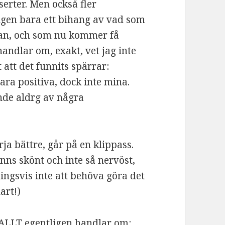
nserter. Men också fler
ligen bara ett bihang av vad som
kotan, och som nu kommer få
handlar om, exakt, vet jag inte
 att det funnits spärrar:
vara positiva, dock inte mina.
ände aldrg av några
ja bättre, går på en klippass.
nns skönt och inte så nervöst,
ingsvis inte att behöva göra det
art!)
d ALLT egentligen handlar om: