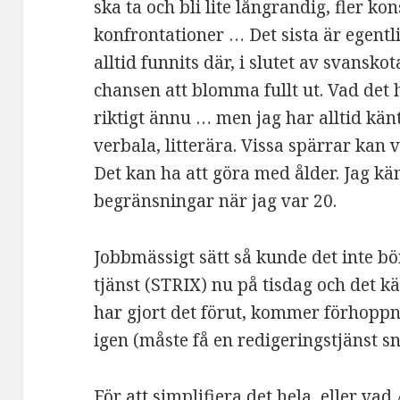
ska ta och bli lite långrandig, fler ko
konfrontationer … Det sista är egent
alltid funnits där, i slutet av svans
chansen att blomma fullt ut. Vad det 
riktigt ännu … men jag har alltid känt
verbala, litterära. Vissa spärrar kan 
Det kan ha att göra med ålder. Jag k
begränsningar när jag var 20.
Jobbmässigt sätt så kunde det inte bör
tjänst (STRIX) nu på tisdag och det kä
har gjort det förut, kommer förhoppn
igen (måste få en redigeringstjänst sn
För att simplifiera det hela, eller va