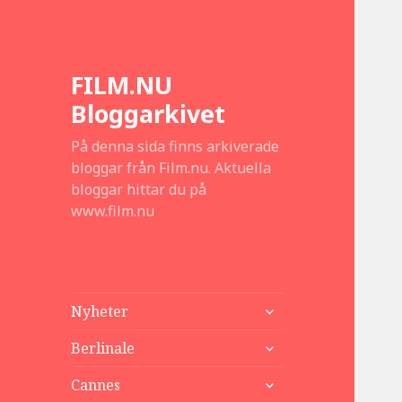
FILM.NU
Bloggarkivet
På denna sida finns arkiverade
bloggar från Film.nu. Aktuella
bloggar hittar du på
www.film.nu
expandera
Nyheter
undermeny
expandera
Berlinale
undermeny
expandera
Cannes
undermeny