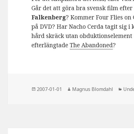
Går det att göra bra svensk film efte
Falkenberg
? Kommer Four Flies on G
på DVD? Har Nacho Cerda tagit sig i 
hård skräck utan obduktionselement 
efterlängtade
The Abandoned
?
Postat
2007-01-01
Författare
Magnus Blomdahl
Kate
Unde
Inläggsnavigering