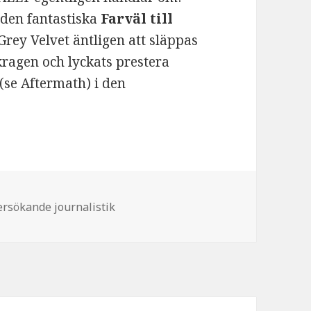
r den fantastiska
Farväl till
rey Velvet äntligen att släppas
kragen och lyckats prestera
(se Aftermath) i den
gorier
rsökande journalistik