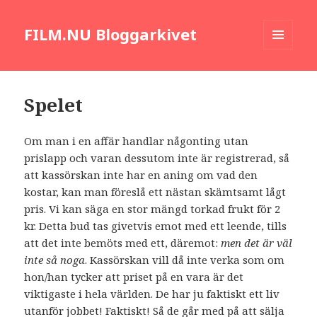
FILM.NU Bloggarkivet
MENY
OCH
WIDGETS
Spelet
Om man i en affär handlar någonting utan
prislapp och varan dessutom inte är registrerad, så
att kassörskan inte har en aning om vad den
kostar, kan man föreslå ett nästan skämtsamt lågt
pris. Vi kan säga en stor mängd torkad frukt för 2
kr. Detta bud tas givetvis emot med ett leende, tills
att det inte bemöts med ett, däremot:
men det är väl
inte så noga
. Kassörskan vill då inte verka som om
hon/han tycker att priset på en vara är det
viktigaste i hela världen. De har ju faktiskt ett liv
utanför jobbet! Faktiskt! Så de går med på att sälja