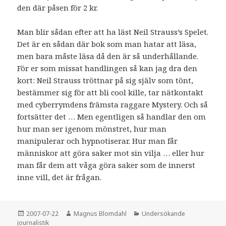
den där påsen för 2 kr.
Man blir sådan efter att ha läst Neil Strauss’s Spelet.
Det är en sådan där bok som man hatar att läsa,
men bara måste läsa då den är så underhållande.
För er som missat handlingen så kan jag dra den
kort: Neil Strauss tröttnar på sig själv som tönt,
bestämmer sig för att bli cool kille, tar nätkontakt
med cyberrymdens främsta raggare Mystery. Och så
fortsätter det … Men egentligen så handlar den om
hur man ser igenom mönstret, hur man
manipulerar och hypnotiserar. Hur man får
människor att göra saker mot sin vilja … eller hur
man får dem att våga göra saker som de innerst
inne vill, det är frågan.
Postat
2007-07-22
Författare
Magnus Blomdahl
Kategorier
Undersökande
journalistik