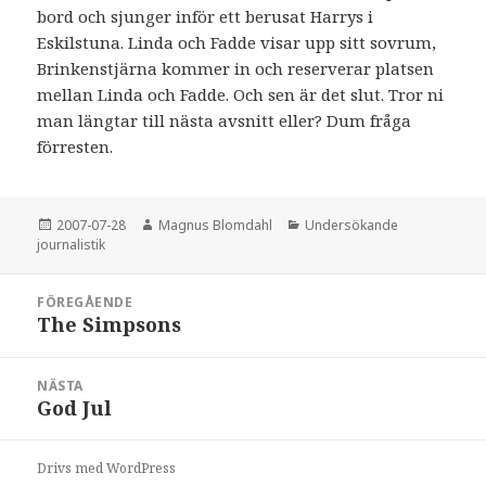
bord och sjunger inför ett berusat Harrys i
Eskilstuna. Linda och Fadde visar upp sitt sovrum,
Brinkenstjärna kommer in och reserverar platsen
mellan Linda och Fadde. Och sen är det slut. Tror ni
man längtar till nästa avsnitt eller? Dum fråga
förresten.
Postat
2007-07-28
Författare
Magnus Blomdahl
Kategorier
Undersökande
journalistik
Inläggsnavigering
FÖREGÅENDE
The Simpsons
Föregående
inlägg:
NÄSTA
God Jul
Nästa
inlägg:
Drivs med WordPress