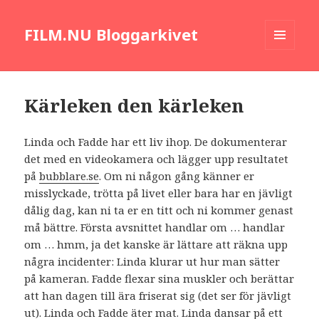
FILM.NU Bloggarkivet
MENY
OCH
WIDGETS
Kärleken den kärleken
Linda och Fadde har ett liv ihop. De dokumenterar
det med en videokamera och lägger upp resultatet
på
bubblare.se
. Om ni någon gång känner er
misslyckade, trötta på livet eller bara har en jävligt
dålig dag, kan ni ta er en titt och ni kommer genast
må bättre. Första avsnittet handlar om … handlar
om … hmm, ja det kanske är lättare att räkna upp
några incidenter: Linda klurar ut hur man sätter
på kameran. Fadde flexar sina muskler och berättar
att han dagen till ära friserat sig (det ser för jävligt
ut). Linda och Fadde äter mat. Linda dansar på ett