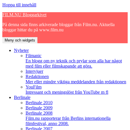
Hoppa till innehåll
FILM.NU Bloggarkivet
På denna sida finns arkiverade bloggar från Film.nu. Aktuella
bloggar hittar du på www.film.nu
Meny och widgets
Nyheter
Filmanic
En blogg om ny teknik och prylar som alla har något
med film eller filmskapande att göra.
Intervjuer
Redaktionen
Mer eller mindre viktiga meddelanden från redaktionen
YouFilm
Intressant och meningslöst från YouTube m fl
Berlinale
Berlinale 2010
Berlinale 2009
Berlinale 2008
Film.nu rapporterar från Berlins internationella
filmfestival, anno 2008.
Berlinale 2007