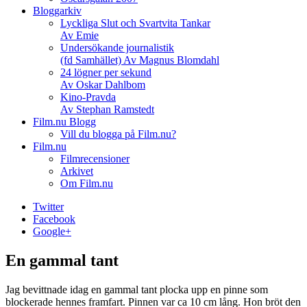
Bloggarkiv
Lyckliga Slut och Svartvita Tankar
Av Emie
Undersökande journalistik
(fd Samhället) Av Magnus Blomdahl
24 lögner per sekund
Av Oskar Dahlbom
Kino-Pravda
Av Stephan Ramstedt
Film.nu Blogg
Vill du blogga på Film.nu?
Film.nu
Filmrecensioner
Arkivet
Om Film.nu
Twitter
Facebook
Google+
En gammal tant
Jag bevittnade idag en gammal tant plocka upp en pinne som
blockerade hennes framfart. Pinnen var ca 10 cm lång. Hon bröt den