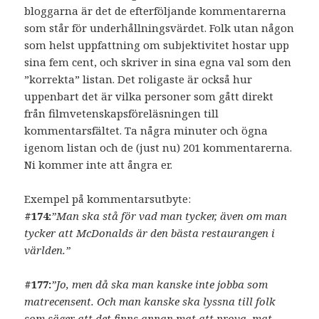
bloggarna är det de efterföljande kommentarerna
som står för underhållningsvärdet. Folk utan någon
som helst uppfattning om subjektivitet hostar upp
sina fem cent, och skriver in sina egna val som den
”korrekta” listan. Det roligaste är också hur
uppenbart det är vilka personer som gått direkt
från filmvetenskapsföreläsningen till
kommentarsfältet. Ta några minuter och ögna
igenom listan och de (just nu) 201 kommentarerna.
Ni kommer inte att ångra er.
Exempel på kommentarsutbyte:
#174:
”Man ska stå för vad man tycker, även om man
tycker att McDonalds är den bästa restaurangen i
världen.”
#177:
”Jo, men då ska man kanske inte jobba som
matrecensent. Och man kanske ska lyssna till folk
som säger att det finns annan mat att prova, mat