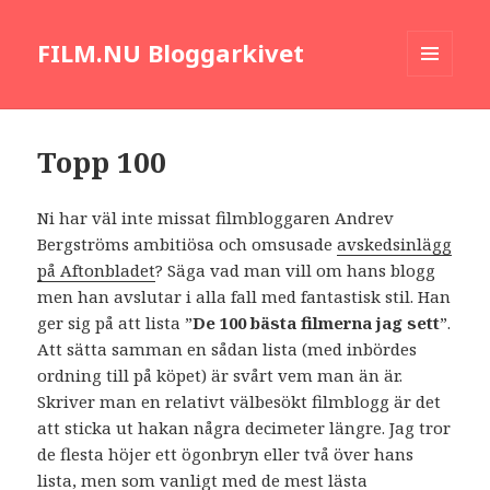
FILM.NU Bloggarkivet
MENY
OCH
WIDGETS
Topp 100
Ni har väl inte missat filmbloggaren Andrev
Bergströms ambitiösa och omsusade
avskedsinlägg
på Aftonbladet
? Säga vad man vill om hans blogg
men han avslutar i alla fall med fantastisk stil. Han
ger sig på att lista ”
De 100 bästa filmerna jag sett
”.
Att sätta samman en sådan lista (med inbördes
ordning till på köpet) är svårt vem man än är.
Skriver man en relativt välbesökt filmblogg är det
att sticka ut hakan några decimeter längre. Jag tror
de flesta höjer ett ögonbryn eller två över hans
lista, men som vanligt med de mest lästa