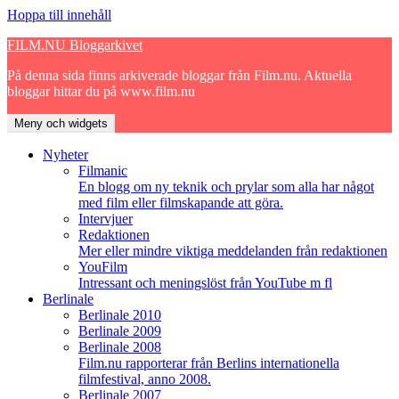
Hoppa till innehåll
FILM.NU Bloggarkivet
På denna sida finns arkiverade bloggar från Film.nu. Aktuella
bloggar hittar du på www.film.nu
Meny och widgets
Nyheter
Filmanic
En blogg om ny teknik och prylar som alla har något
med film eller filmskapande att göra.
Intervjuer
Redaktionen
Mer eller mindre viktiga meddelanden från redaktionen
YouFilm
Intressant och meningslöst från YouTube m fl
Berlinale
Berlinale 2010
Berlinale 2009
Berlinale 2008
Film.nu rapporterar från Berlins internationella
filmfestival, anno 2008.
Berlinale 2007