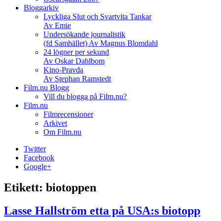
Bloggarkiv
Lyckliga Slut och Svartvita Tankar
Av Emie
Undersökande journalistik
(fd Samhället) Av Magnus Blomdahl
24 lögner per sekund
Av Oskar Dahlbom
Kino-Pravda
Av Stephan Ramstedt
Film.nu Blogg
Vill du blogga på Film.nu?
Film.nu
Filmrecensioner
Arkivet
Om Film.nu
Twitter
Facebook
Google+
Etikett:
biotoppen
Lasse Hallström etta på USA:s biotopp