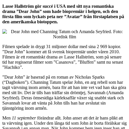
Lasse Hallström gör succé i USA med sitt nya romantiska
drama ”Dear John” som hade biopremiär i helgen, och den
första film som lyckats peta ner ”Avatar” från förstaplatsen på
den amerikanska biotoppen.
Filmen spelade in drygt 31 miljoner dollar med sina 2 969 kopior.
”Dear John” kommer att få svensk biopremiär under våren 2010.
Filmen är ett romantiskt drama av Lasse Hallström, som på senare
tid har regisserat filmer som ”Casanova”, ”Bluffen” samt nu senast
”Hachiko”.
”Dear John” är baserad på en roman av Nicholas Sparks
(“Dagboken”). Channing Tatum spelar John, en arg rebell som har
tagit värvning inom armén, bara för att han inte vet vad han ska göra
med sitt liv. Det är tills han träffar sin drömtjej, Savannah (Amanda
Seyfried). Deras ömsesidiga kärleksaffär växer sig snabbt stark och
Savannah lovar att vänta på John tills han har avslutat sin
tjänstgöring inom armén.
Men
11 september
förändrar allt. John anser att det är hans plikt att
ta värvning igen. Under den långa tid som John är borta förälskar sig
Savannah i en annan man. När John kommer hem igen inser han att