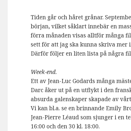
Tiden går och håret grånar. Septembe
början, vilket såklart innebär en mas
förra månaden visas alltför många f
sett för att jag ska kunna skriva me
Därför följer en liten lista på några f
Week-end
.
Ett av Jean-Luc Godards många mäste
Darc åker ut på en utflykt i den fra
absurda galenskaper skapade av vårt 
Vi kan bl.a. se en brinnande Emily Br
Jean-Pierre Léaud som sjunger i en tel
16:00 och den 30 kl. 18:00.