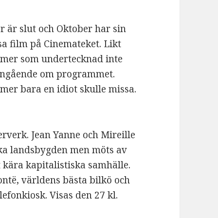
r är slut och Oktober har sin
sa film på Cinemateket. Likt
ilmer som undertecknad inte
r ingående om programmet.
ilmer bara en idiot skulle missa.
rverk. Jean Yanne och Mireille
nska landsbygden men möts av
kära kapitalistiska samhälle.
ontë, världens bästa bilkö och
efonkiosk. Visas den 27 kl.