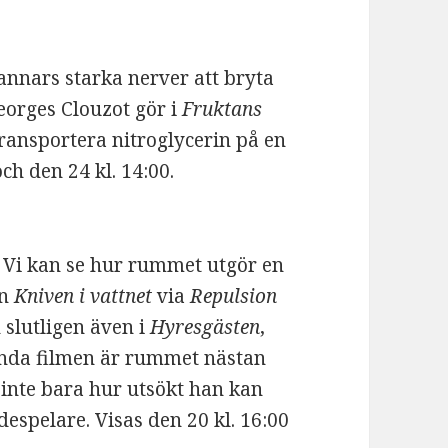
annars starka nerver att bryta
orges Clouzot gör i
Fruktans
ransportera nitroglycerin på en
ch den 24 kl. 14:00.
 Vi kan se hur rummet utgör en
ån
Kniven i vattnet
via
Repulsion
 slutligen även i
Hyresgästen
,
mnda filmen är rummet nästan
 inte bara hur utsökt han kan
espelare. Visas den 20 kl. 16:00