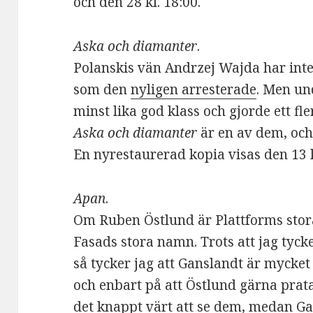
och den 28 kl. 18:00.
Aska och diamanter
.
Polanskis vän Andrzej Wajda har inte
som den
nyligen arresterade
. Men un
minst lika god klass och gjorde ett fle
Aska och diamanter
är en av dem, och
En nyrestaurerad kopia visas den 13 k
Apan
.
Om Ruben Östlund är Plattforms stor
Fasads stora namn. Trots att jag tycke
så tycker jag att Ganslandt är mycket 
och enbart på att Östlund gärna prata
det knappt värt att se dem, medan Ga