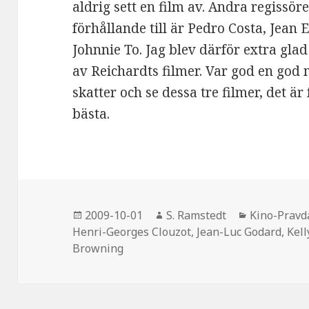
aldrig sett en film av. Andra regissör
förhållande till är Pedro Costa, Jean 
Johnnie To. Jag blev därför extra glad
av Reichardts filmer. Var god en god
skatter och se dessa tre filmer, det är
bästa.
Postat
2009-10-01
Författare
S. Ramstedt
Kategorier
Kino-Pravd
Henri-Georges Clouzot
,
Jean-Luc Godard
,
Kell
Browning