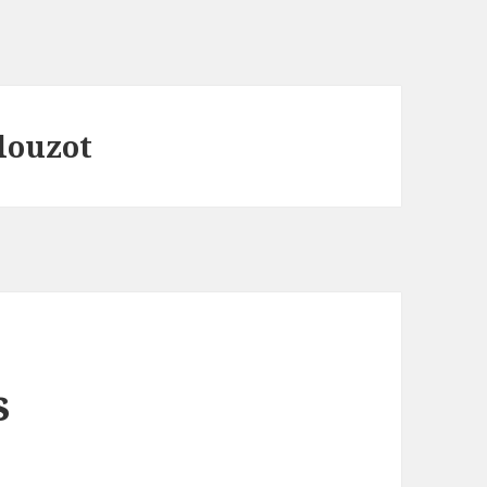
louzot
s
m