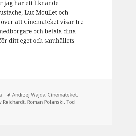
er jag har ett liknande
Eustache, Luc Moullet och
 över att Cinemateket visar tre
 medborgare och betala dina
 för ditt eget och samhällets
a
Taggar
Andrzej Wajda
,
Cinemateket
,
y Reichardt
,
Roman Polanski
,
Tod