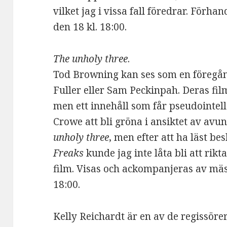
vilket jag i vissa fall föredrar. Förha
den 18 kl. 18:00.
The unholy three
.
Tod Browning kan ses som en föregån
Fuller eller Sam Peckinpah. Deras film
men ett innehåll som får pseudointe
Crowe att bli gröna i ansiktet av avun
unholy three
, men efter att ha läst b
Freaks
kunde jag inte låta bli att ri
film. Visas och ackompanjeras av mäst
18:00.
Kelly Reichardt är en av de regissör