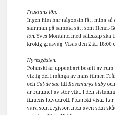
Fruktans lön
.
Ingen film har någonsin fått mina så 
samman på samma sätt som Henri-Ge
lön
. Yves Montand med sällskap ska t
krokig grusväg. Visas den 2 kl. 18:00 o
Hyresgästen
.
Polanski är uppenbart besatt av rum.
viktig del i många av hans filmer. Fr
och
Cul-de sac
till
Rosemarys baby
och
är rummet av stor vikt. I den sistnä
filmens huvudroll. Polanski visar här
vara som regissör, men även som skåd