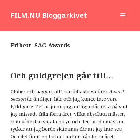
FILM.NU Bloggarkivet
MENY
OCH
WIDGETS
Etikett:
SAG Awards
Och guldgrejen går till…
Glober och baggar, allt i de ädlaste valörer.
Award
Season
är äntligen här och jag kunde inte vara
lyckligare. Det är ju nu jag äntligen får reda på vad
jag missade från förra året. Vilka absoluta måsten
som både den smala juryn och den breda massan
tycker att jag borde skämmas för att jag inte sett.
Och det finns en hel del luckor från förra året.