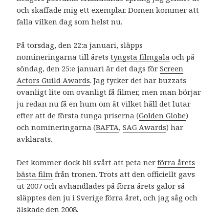
och skaffade mig ett exemplar. Domen kommer att
falla vilken dag som helst nu.
På torsdag, den 22:a januari, släpps
nomineringarna till årets
tyngsta filmgala
och på
söndag, den 25:e januari är det dags för
Screen
Actors Guild Awards
. Jag tycker det har buzzats
ovanligt lite om ovanligt få filmer, men man börjar
ju redan nu få en hum om åt vilket håll det lutar
efter att de första tunga priserna (
Golden Globe
)
och nomineringarna (
BAFTA
,
SAG Awards
) har
avklarats.
Det kommer dock bli svårt att peta ner
förra årets
bästa film
från tronen. Trots att den officiellt gavs
ut 2007 och avhandlades på förra årets galor så
släpptes den ju i Sverige förra året, och jag såg och
älskade den 2008.