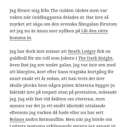
Jag försov mig från The Golden Globes men var
vaken när Guldbaggarna delades ut. Har inte så
mycket att säga om den svenska filmgalan förutom
att jag nu är ännu mer nyfiken på
Låt den rätte
komma in
.
Jag har dock inte missat att
Heath Ledger
fick en
guldboll för sin roll som Jokern i
The Dark Knight
,
även fast jag sov under galan. Jag var inte sen med
att klargöra, kort efter hans tragiska bortgång för
snart exakt ett år sedan, att han trots det inte
skulle plocka hem några priser. Rösterna bygger ju
faktiskt inte på empati utan på prestation, mässade
jag. Jag står fast vid åsikten om rösterna, men
annars var det ju ett smått idiotiskt uttalande
eftersom jag varken då hade eller nu har sett
Nolans
andra Batmanfilm. Men när jag hörde om
Ledgers postuma erkännande sprang jag genast ut