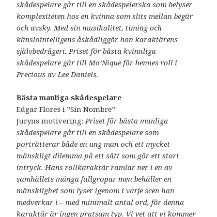
skådespelare går till en skådespelerska som belyser
komplexiteten hos en kvinna som slits mellan begär
och avsky. Med sin musikalitet, timing och
känslointelligens åskådliggör hon karaktärens
självbedrägeri. Priset för bästa kvinnliga
skådespelare går till Mo’Nique för hennes roll i
Precious av Lee Daniels.
Bästa manliga skådespelare
Edgar Flores i ”Sin Nombre”
Juryns motivering:
Priset för bästa manliga
skådespelare går till en skådespelare som
porträtterar både en ung man och ett mycket
mänskligt dilemma på ett sätt som gör ett stort
intryck. Hans rollkaraktär ramlar ner i en av
samhällets många fallgropar men behåller en
mänsklighet som lyser igenom i varje scen han
medverkar i – med minimalt antal ord, för denna
karaktär är ingen pratsam typ. Vi vet att vi kommer