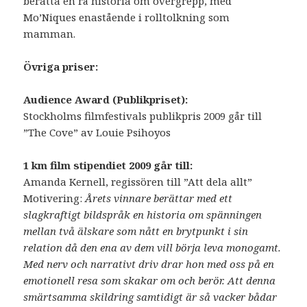
berätta en rå historia om övergrepp, med
Mo’Niques enastående i rolltolkning som
mamman.
Övriga priser:
Audience Award (Publikpriset):
Stockholms filmfestivals publikpris 2009 går till
”The Cove” av Louie Psihoyos
1 km film stipendiet 2009 går till:
Amanda Kernell, regissören till ”Att dela allt”
Motivering:
Årets vinnare berättar med ett
slagkraftigt bildspråk en historia om spänningen
mellan två älskare som nått en brytpunkt i sin
relation då den ena av dem vill börja leva monogamt.
Med nerv och narrativt driv drar hon med oss på en
emotionell resa som skakar om och berör. Att denna
smärtsamma skildring samtidigt är så vacker bådar