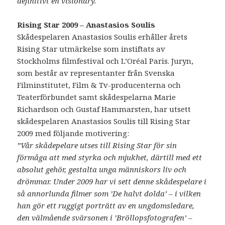
definitivt en visionary.
Rising Star 2009 – Anastasios Soulis
Skådespelaren Anastasios Soulis erhåller årets
Rising Star utmärkelse som instiftats av
Stockholms filmfestival och L’Oréal Paris. Juryn,
som består av representanter från Svenska
Filminstitutet, Film & Tv-producenterna och
Teaterförbundet samt skådespelarna Marie
Richardson och Gustaf Hammarsten, har utsett
skådespelaren Anastasios Soulis till Rising Star
2009 med följande motivering:
”Vår skådepelare utses till Rising Star för sin
förmåga att med styrka och mjukhet, därtill med ett
absolut gehör, gestalta unga människors liv och
drömmar. Under 2009 har vi sett denne skådespelare i
så annorlunda filmer som ’De halvt dolda’ – i vilken
han gör ett ruggigt porträtt av en ungdomsledare,
den välmående svärsonen i ’Bröllopsfotografen’ –