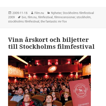
Postat
2009-11-18
Författare
Film.nu
Kategorier
Nyheter
,
Stockholms filmfestival
2009
Taggar
bio
,
film.nu
,
filmfestival
,
filmrecensioner
,
stockholm
,
stockholms filmfestival
,
the fantastic mr fox
Vinn årskort och biljetter
till Stockholms filmfestival