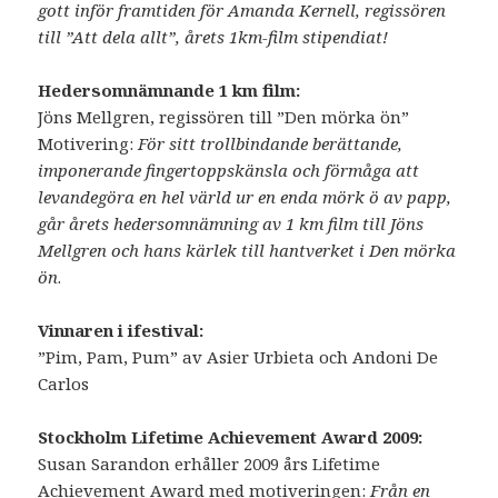
gott inför framtiden för Amanda Kernell, regissören
till ”Att dela allt”, årets 1km-film stipendiat!
Hedersomnämnande 1 km film:
Jöns Mellgren, regissören till ”Den mörka ön”
Motivering:
För sitt trollbindande berättande,
imponerande fingertoppskänsla och förmåga att
levandegöra en hel värld ur en enda mörk ö av papp,
går årets hedersomnämning av 1 km film till Jöns
Mellgren och hans kärlek till hantverket i Den mörka
ön
.
Vinnaren i ifestival:
”Pim, Pam, Pum” av Asier Urbieta och Andoni De
Carlos
Stockholm Lifetime Achievement Award 2009:
Susan Sarandon erhåller 2009 års Lifetime
Achievement Award med motiveringen:
Från en