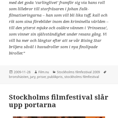
med det goda ’curlinglivet’ framför sig via hans roll
som lillebror till storfräsaren i Johan Falk-
filmatiseringarna – han som vill bli lika tuff, kall och
rik som sina förebilder inom den kriminella världen –
till den ytterst mjuke och osäkre vännen i ’Prinsessa’,
som vinner sin självständighet under resans gång. Vi
vill ha mer och längtar efter att se vår Rising Star
briljera såväl i huvudroller som i nya finslipade
biroller.”
Postat
2009-11-28
Författare
Film.nu
Kategorier
Stockholms filmfestival 2009
Tagga
bronshästen
,
jury
,
priser
,
publikpris
,
stockholms filmfestival
Stockholms filmfestival slår
upp portarna