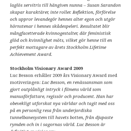
laglös servitris till hängiven nunna – Susan Sarandon
skapar karaktärer, inte roller. Reflektion, förförelse
och uppror levandegör hennes alter egon och utgör
hörnstenar i hennes skådespeleri. Resultatet blir
mångfacetterade kvinnogestalter, där feministisk
glöd och kvinnlighet möts, vilket gör henne till en
perfekt mottagare av årets Stockholm Lifetime
Achievement Award.
Stockholm Visionary Award 2009
Luc Besson erhåller 2009 års Visionary Award med
motiveringen:
Luc Besson, en renässansman som
gjort outplånligt intryck i filmens värld som
manusförfattare, regissör och producent. Han har
obevekligt utforskat nya världar och tagit med oss
på en personlig resa från underjordiska
tunnelbanesystem till havets botten, från djupaste
rymden och in i sagornas värld. Luc Besson är