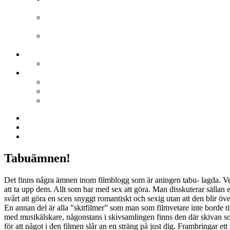
(fd Samhället) Av Magnus Blomdahl
24 lögner per sekund
Av Oskar Dahlbom
Kino-Pravda
Av Stephan Ramstedt
Film.nu Blogg
Vill du blogga på Film.nu?
Film.nu
Filmrecensioner
Arkivet
Om Film.nu
Twitter
Facebook
Google+
Tabuämnen!
Det finns några ämnen inom filmblogg som är aningen tabu- lagda. Vet i
att ta upp dem. Allt som har med sex att göra. Man disskuterar sällan 
svårt att göra en scen snyggt romantiskt och sexig utan att den blir öve
En annan del är alla ”skitfilmer” som man som filmvetare inte borde t
med musikälskare, någonstans i skivsamlingen finns den där skivan som
för att något i den filmen slår an en sträng på just dig. Frambringar et