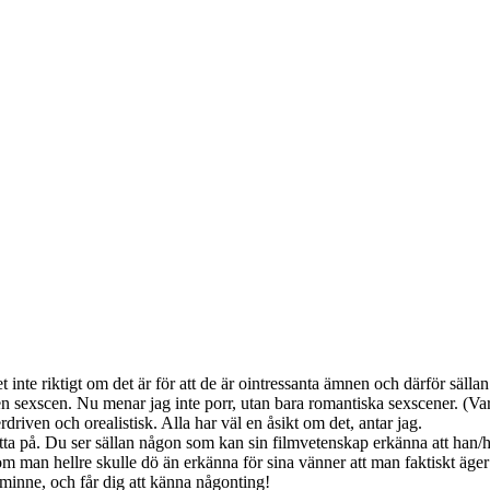
nte riktigt om det är för att de är ointressanta ämnen och därför sällan
en sexscen. Nu menar jag inte porr, utan bara romantiska sexscener. (Var
rdriven och orealistisk. Alla har väl en åsikt om det, antar jag.
itta på. Du ser sällan någon som kan sin filmvetenskap erkänna att han/
 man hellre skulle dö än erkänna för sina vänner att man faktiskt äger
t minne, och får dig att känna någonting!