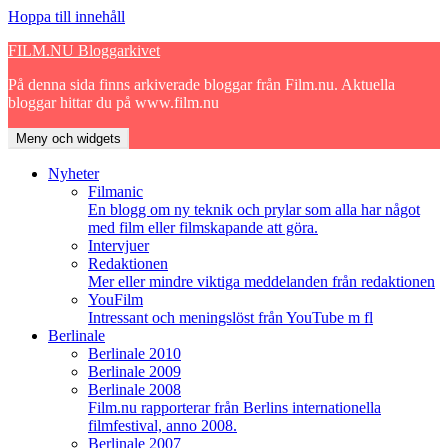
Hoppa till innehåll
FILM.NU Bloggarkivet
På denna sida finns arkiverade bloggar från Film.nu. Aktuella
bloggar hittar du på www.film.nu
Meny och widgets
Nyheter
Filmanic
En blogg om ny teknik och prylar som alla har något
med film eller filmskapande att göra.
Intervjuer
Redaktionen
Mer eller mindre viktiga meddelanden från redaktionen
YouFilm
Intressant och meningslöst från YouTube m fl
Berlinale
Berlinale 2010
Berlinale 2009
Berlinale 2008
Film.nu rapporterar från Berlins internationella
filmfestival, anno 2008.
Berlinale 2007