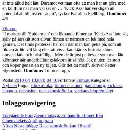
är inte alltid helt lätt. Däremot vet man ofta att man har att göra med
en kultfilm när man väl ser en … ’Kick-Ass’ har verkligen all
potential att bli just en sådan”, tycker Karolina Fjellborg.
Omdöme:
4/5.
Film.nu
”I motsats till ’Spiderman’ och liknande filmer tar ’Kick-Ass’ inte sig
själv på särskilt stort allvar, filmen är närmast en lek med hela
genren. Det finns petitesser här och där man kan peka på, som att
filmen är lite väl lång eller att vissa karaktärers historia känns
outvecklade och bristfälliga. Men de är just petitesser som man lätt
glömmer när underhållningsfaktorn är så hög. Jag njuter, ler stort
och köper genast en ny biljett. Gör det du med”, skriver Petter
Stjernstedt.
Omdöme:
Tummen upp.
Postat
2010-04-10
2010-04-10
Författare
Film.nu
Kategorier
Nyheter
Taggar
filmkrönika
,
filmrecensioner
,
gainsbourg
,
kick-ass
,
lebanon
,
recension
,
recensionskrönika
,
veckans biopremiärer
Inläggsnavigering
Föregående
Föregående inlägg:
En handfull filmer från
Cinematekets Aprilprogram
Nästa
Nästa inlägg:
Recensionskrönikan 16 april