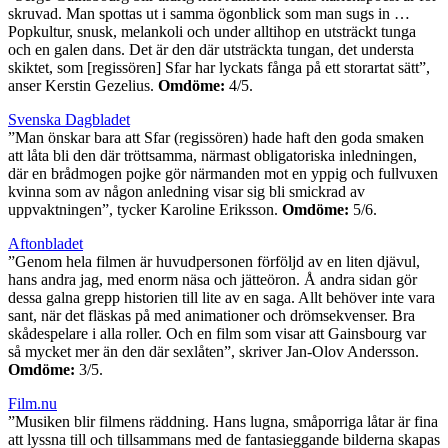
skruvad. Man spottas ut i samma ögonblick som man sugs in …
Popkultur, snusk, melankoli och under alltihop en utsträckt tunga
och en galen dans. Det är den där utsträckta tungan, det understa
skiktet, som [regissören] Sfar har lyckats fånga på ett storartat sätt”,
anser Kerstin Gezelius.
Omdöme:
4/5.
Svenska Dagbladet
”Man önskar bara att Sfar (regissören) hade haft den goda smaken
att låta bli den där tröttsamma, närmast obligatoriska inledningen,
där en brådmogen pojke gör närmanden mot en yppig och fullvuxen
kvinna som av någon anledning visar sig bli smickrad av
uppvaktningen”, tycker Karoline Eriksson.
Omdöme:
5/6.
Aftonbladet
”Genom hela filmen är huvudpersonen förföljd av en liten djävul,
hans andra jag, med enorm näsa och jätteöron. Å andra sidan gör
dessa galna grepp historien till lite av en saga. Allt behöver inte vara
sant, när det fläskas på med animationer och drömsekvenser. Bra
skådespelare i alla roller. Och en film som visar att Gainsbourg var
så mycket mer än den där sexlåten”, skriver Jan-Olov Andersson.
Omdöme:
3/5.
Film.nu
”Musiken blir filmens räddning. Hans lugna, småporriga låtar är fina
att lyssna till och tillsammans med de fantasieggande bilderna skapas