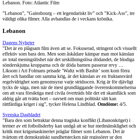
Lebanon. Foto: Atlantic Film
”Lebanon”, ”Gainsbourg – ett legendariskt liv” och ”Kick-Ass”, tre
väldigt olika filmer. Alla avhandlas de i veckans krönika.
Lebanon
Dagens Nyheter
”Det är en plågsam film även att se. Fokuserad, stringent och visuellt
effektiv som bara den. Men som åskådare kämpar man mot känslan
av total meningslöshet när det urskillningslösa dödandet, de blodiga
sönderskjutna kropparna och de döda barnen passerar revy …
Liksom i Ari Folmans prisade ’Waltz with Bashir’ som kom förra
året och handlar om samma krig, är det känslan av en fruktansvärd
regelvidrighet som genomsyrar varje stridsscen. Krig är för djävligt
tycks de säga, men när de mest grundläggande överenskommelserna
om att vara försiktiga med civila överträds blir det ett skamfläck som
aldrig går att tvätta bort – oavsett om man politiskt sätt kan
rättfärdiga kriget i sig”, tycker Helena Lindblad.
Omdöme:
4/5.
Svenska Dagbladet
”Bara den som betraktar denna tragiska konflikt (Libanonkriget) i
termer av ett fotbollsderby kan undgå att se hur medmänsklighet och
kritik mot krigsmaskineriet präglar filmer som Lebanon. Det är
tvärtom ett demokratiskt sundhetstecken när regissörer ur den