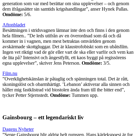
generation som var med berättar om sina upplevelser – och genom
dem ifrågasätter sin samtids krigshandlingar”, anser Hynek Pallas.
Omdöme:
5/6.
Aftonbladet
Besättningen i stridsvagnen lämnar inte den och finns i den genom
hela filmen.. ”De leds utifrån av en överordnad som då och då
kommer in i vagnen, men mest betraktas omvärlden genom
avskärmade skottgluggar. Det är klaustrofobiskt som en ubåtsfilm.
Ingen vet riktigt vad de gör eller vart de ska eller varför och vem kan
de lita på? Intensivt och ångestfyllt, ett kaos byggt på regissörens
egna upplevelser”, skriver Jens Peterson.
Omdöme:
3/5.
Film.nu
”Overklighetskänslan är påtaglig och spänningen total. Det är rått,
skoningslöst och obarmhärtigt. ’Lebanon’ aktiverar alla sinnen och
håller mig fastklistrad vid biostolen ända fram till the bitter end”,
tycker Petter Stjernstedt.
Omdöme:
Tummen upp.
Gainsbourg – ett legendariskt liv
Dagens Nyheter
”Serge Gainsbourg blir aldrig helt rumsren. Hans kärlekspoesi är for