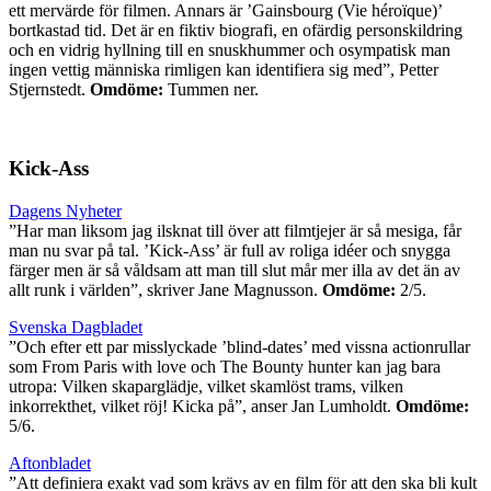
ett mervärde för filmen. Annars är ’Gainsbourg (Vie héroïque)’
bortkastad tid. Det är en fiktiv biografi, en ofärdig personskildring
och en vidrig hyllning till en snuskhummer och osympatisk man
ingen vettig människa rimligen kan identifiera sig med”, Petter
Stjernstedt.
Omdöme:
Tummen ner.
Kick-Ass
Dagens Nyheter
”Har man liksom jag ilsknat till över att filmtjejer är så mesiga, får
man nu svar på tal. ’Kick-Ass’ är full av roliga idéer och snygga
färger men är så våldsam att man till slut mår mer illa av det än av
allt runk i världen”, skriver Jane Magnusson.
Omdöme:
2/5.
Svenska Dagbladet
”Och efter ett par misslyckade ’blind-dates’ med vissna actionrullar
som From Paris with love och The Bounty hunter kan jag bara
utropa: Vilken skaparglädje, vilket skamlöst trams, vilken
inkorrekthet, vilket röj! Kicka på”, anser Jan Lumholdt.
Omdöme:
5/6.
Aftonbladet
”Att definiera exakt vad som krävs av en film för att den ska bli kult