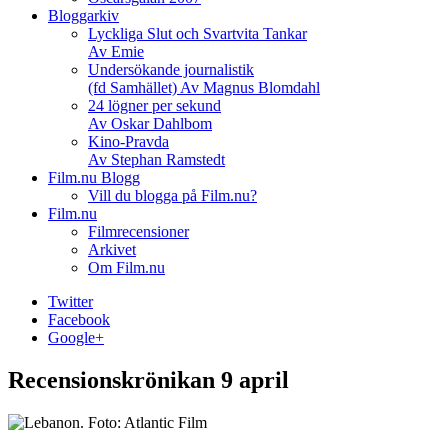
Bloggarkiv
Lyckliga Slut och Svartvita Tankar
Av Emie
Undersökande journalistik
(fd Samhället) Av Magnus Blomdahl
24 lögner per sekund
Av Oskar Dahlbom
Kino-Pravda
Av Stephan Ramstedt
Film.nu Blogg
Vill du blogga på Film.nu?
Film.nu
Filmrecensioner
Arkivet
Om Film.nu
Twitter
Facebook
Google+
Recensionskrönikan 9 april