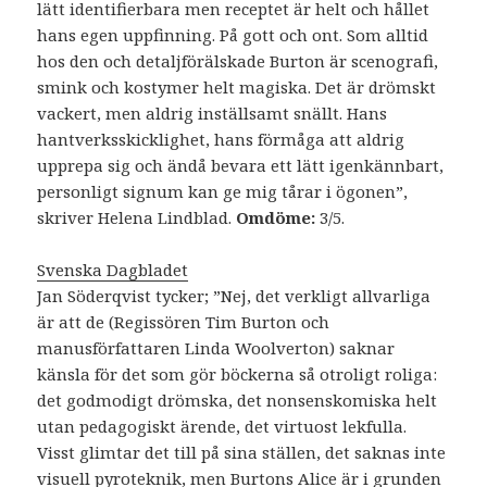
lätt identifierbara men receptet är helt och hållet
hans egen uppfinning. På gott och ont. Som alltid
hos den och detaljförälskade Burton är scenografi,
smink och kostymer helt magiska. Det är drömskt
vackert, men aldrig inställsamt snällt. Hans
hantverksskicklighet, hans förmåga att aldrig
upprepa sig och ändå bevara ett lätt igenkännbart,
personligt signum kan ge mig tårar i ögonen”,
skriver Helena Lindblad.
Omdöme:
3/5.
Svenska Dagbladet
Jan Söderqvist tycker; ”Nej, det verkligt allvarliga
är att de (Regissören Tim Burton och
manusförfattaren Linda Woolverton) saknar
känsla för det som gör böckerna så otroligt roliga:
det godmodigt drömska, det nonsenskomiska helt
utan pedagogiskt ärende, det virtuost lekfulla.
Visst glimtar det till på sina ställen, det saknas inte
visuell pyroteknik, men Burtons Alice är i grunden