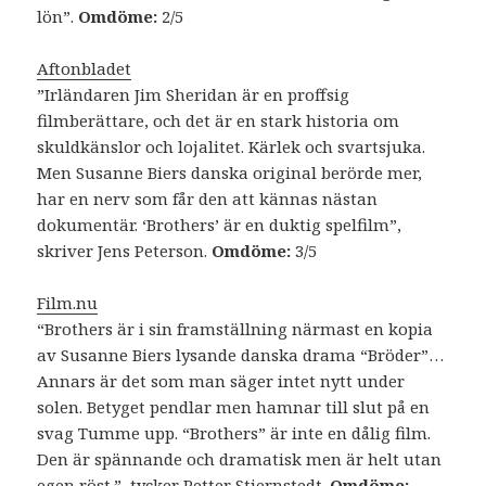
lön”.
Omdöme:
2/5
Aftonbladet
”Irländaren Jim Sheridan är en proffsig
filmberättare, och det är en stark historia om
skuldkänslor och lojalitet. Kärlek och svartsjuka.
Men Susanne Biers danska original berörde mer,
har en nerv som får den att kännas nästan
dokumentär. ‘Brothers’ är en duktig spelfilm”,
skriver Jens Peterson.
Omdöme:
3/5
Film.nu
“Brothers är i sin framställning närmast en kopia
av Susanne Biers lysande danska drama “Bröder”…
Annars är det som man säger intet nytt under
solen. Betyget pendlar men hamnar till slut på en
svag Tumme upp. “Brothers” är inte en dålig film.
Den är spännande och dramatisk men är helt utan
egen röst.”, tycker Petter Stjernstedt.
Omdöme: