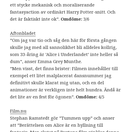
ett stycke mekanisk och moraliserande
fantasyaction av ordinärt Harry Potter-snitt. Och
det är faktiskt inte ok”.
Omdöme:
3/6
Aftonbladet
”Om jag var tio och såg den här för första gången
skulle jag med all sannolikhet bli alldeles kollrig,
som 33-åring är ’Alice i Underlandet’ inte heller så
dum”, anser Emma Grey Munthe.
”Men visst, det finns brister: Filmen innehåller till
exempel ett litet malplacerat dansnummer jag
definitivt skulle klarat mig utan, och en del
animationer är verkligen inte helt hundra. Ändå är
det lite av en fest för ögonen”.
Omdöme:
4/5
Film.nu
Stephan Ramstedt gör ”Tummen upp” och anser
att ”Berättelsen om Alice är en hyllning till
fantasin. Men slutet på Burtons film vinklar denna