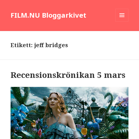
FILM.NU Bloggarkivet
MENY
OCH
WIDGETS
Etikett:
jeff bridges
Recensionskrönikan 5 mars