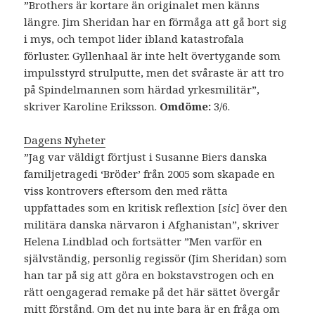
”Brothers är kortare än originalet men känns
längre. Jim Sheridan har en förmåga att gå bort sig
i mys, och tempot lider ibland katastrofala
förluster. Gyllenhaal är inte helt övertygande som
impulsstyrd strulputte, men det svåraste är att tro
på Spindelmannen som härdad yrkesmilitär”,
skriver Karoline Eriksson.
Omdöme:
3/6.
Dagens Nyheter
”Jag var väldigt förtjust i Susanne Biers danska
familjetragedi ‘Bröder’ från 2005 som skapade en
viss kontrovers eftersom den med rätta
uppfattades som en kritisk reflextion [
sic
] över den
militära danska närvaron i Afghanistan”, skriver
Helena Lindblad och fortsätter ”Men varför en
självständig, personlig regissör (Jim Sheridan) som
han tar på sig att göra en bokstavstrogen och en
rätt oengagerad remake på det här sättet övergår
mitt förstånd. Om det nu inte bara är en fråga om