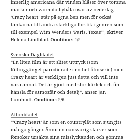
innerlig americana där vinden blåser över tomma
marker och varenda byhåla osar av nederlag.
’Crazy heart’ står på egna ben men för också
tankarna till andra skickliga försök i genren som
till exempel Wim Wenders ’Paris, Texas’”, skriver
Helena Lindblad.
Omdöme:
4/5
Svenska Dagbladet
”En liten film är ett slitet uttryck (som
Killinggänget parodierade i en hel filmserie) men
Crazy heart är verkligen just detta och vill inte
vara annat. Det är gjort med stor kärlek och fin
känsla för atmosfär och detalj”, anser Jan
Lumhodt.
Omdöme:
5/6.
Aftonbladet
”’Crazy heart’ är som en countrylåt som sjungits
många gånger. Ännu en oansvarig slarver som
försöker ursäkta sina misslyckanden och gömma