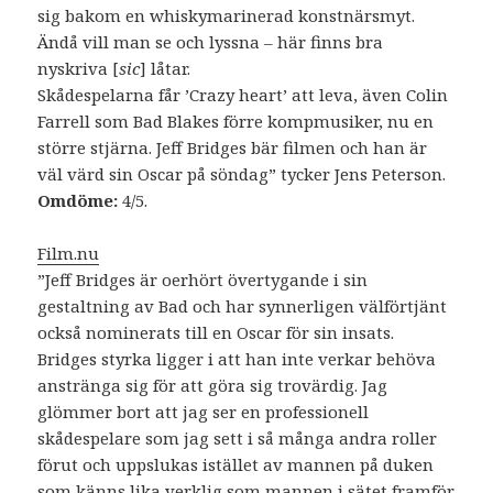
sig bakom en whiskymarinerad konstnärsmyt.
Ändå vill man se och lyssna – här finns bra
nyskriva [
sic
] låtar.
Skådespelarna får ’Crazy heart’ att leva, även Colin
Farrell som Bad Blakes förre kompmusiker, nu en
större stjärna. Jeff Bridges bär filmen och han är
väl värd sin Oscar på söndag” tycker Jens Peterson.
Omdöme:
4/5.
Film.nu
”Jeff Bridges är oerhört övertygande i sin
gestaltning av Bad och har synnerligen välförtjänt
också nominerats till en Oscar för sin insats.
Bridges styrka ligger i att han inte verkar behöva
anstränga sig för att göra sig trovärdig. Jag
glömmer bort att jag ser en professionell
skådespelare som jag sett i så många andra roller
förut och uppslukas istället av mannen på duken
som känns lika verklig som mannen i sätet framför