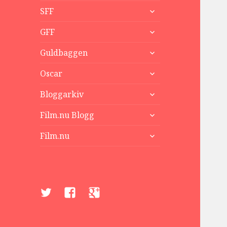
expandera
SFF
undermeny
expandera
GFF
undermeny
expandera
Guldbaggen
undermeny
expandera
Oscar
undermeny
expandera
Bloggarkiv
undermeny
expandera
Film.nu Blogg
undermeny
expandera
Film.nu
undermeny
Twitter
Facebook
Google+