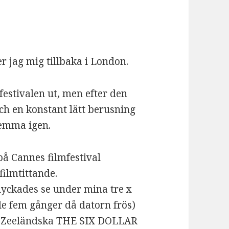
er jag mig tillbaka i London.
festivalen ut, men efter den
ch en konstant lätt berusning
 hemma igen.
på Cannes filmfestival
filmtittande.
 lyckades se under mina tre x
e fem gånger då datorn frös)
a Zeeländska THE SIX DOLLAR