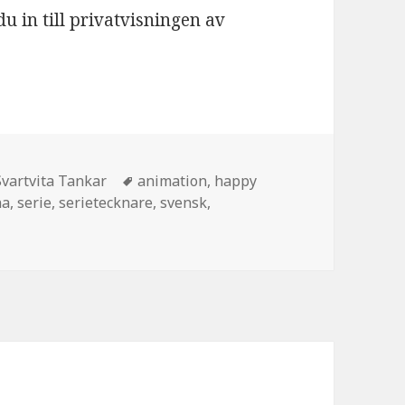
u in till privatvisningen av
Svartvita Tankar
Taggar
animation
,
happy
na
,
serie
,
serietecknare
,
svensk
,