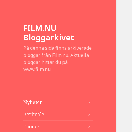
FILM.NU
Bloggarkivet
På denna sida finns arkiverade
bloggar från Film.nu. Aktuella
bloggar hittar du på
www.film.nu
expandera
Nyheter
undermeny
expandera
Berlinale
undermeny
expandera
Cannes
undermeny