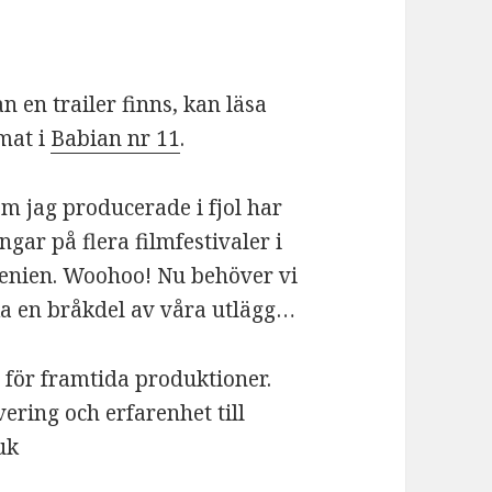
 en trailer finns, kan läsa
rmat i
Babian nr 11
.
m jag producerade i fjol har
gar på flera filmfestivaler i
venien. Woohoo! Nu behöver vi
baka en bråkdel av våra utlägg…
t för framtida produktioner.
ering och erfarenhet till
uk