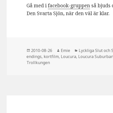
Gå med i
facebook-gruppen
så bjuds d
Den Svarta Sjön, när den väl är klar.
Postat
2010-08-26
Författare
Emie
Kategorier
Lyckliga Slut och 
endings
,
kortfilm
,
Loucura
,
Loucura Suburba
Trollkungen