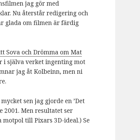
nsfilmen jag gör med
lar. Nu återstår redigering och
är glada om filmen är färdig
tt Sova och Drömma om Mat
r i själva verket ingenting mot
mnar jag åt Kolbeinn, men ni
re.
r mycket sen jag gjorde en ’Det
de 2001. Men resultatet ser
n motpol till Pixars 3D-ideal.) Se