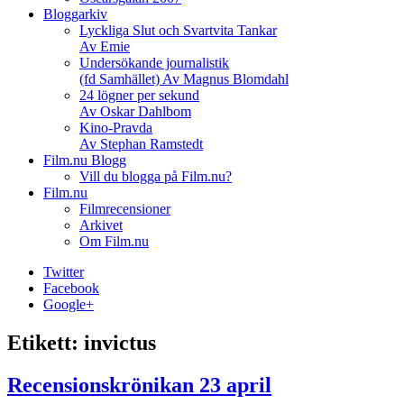
Bloggarkiv
Lyckliga Slut och Svartvita Tankar
Av Emie
Undersökande journalistik
(fd Samhället) Av Magnus Blomdahl
24 lögner per sekund
Av Oskar Dahlbom
Kino-Pravda
Av Stephan Ramstedt
Film.nu Blogg
Vill du blogga på Film.nu?
Film.nu
Filmrecensioner
Arkivet
Om Film.nu
Twitter
Facebook
Google+
Etikett:
invictus
Recensionskrönikan 23 april