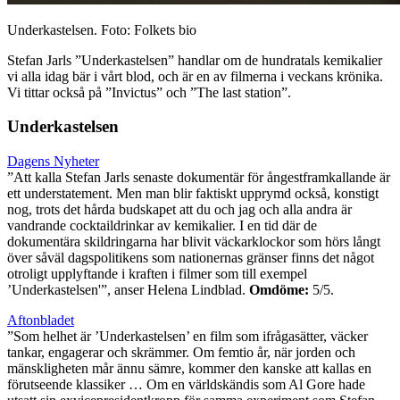
Underkastelsen. Foto: Folkets bio
Stefan Jarls ”Underkastelsen” handlar om de hundratals kemikalier
vi alla idag bär i vårt blod, och är en av filmerna i veckans krönika.
Vi tittar också på ”Invictus” och ”The last station”.
Underkastelsen
Dagens Nyheter
”Att kalla Stefan Jarls senaste dokumentär för ångestframkallande är
ett understatement. Men man blir faktiskt upprymd också, konstigt
nog, trots det hårda budskapet att du och jag och alla andra är
vandrande cocktaildrinkar av kemikalier. I en tid där de
dokumentära skildringarna har blivit väckarklockor som hörs långt
över såväl dagspolitikens som nationernas gränser finns det något
otroligt upplyftande i kraften i filmer som till exempel
’Underkastelsen'”, anser Helena Lindblad.
Omdöme:
5/5.
Aftonbladet
”Som helhet är ’Underkastelsen’ en film som ifrågasätter, väcker
tankar, engagerar och skrämmer. Om femtio år, när jorden och
mänskligheten mår ännu sämre, kommer den kanske att kallas en
förutseende klassiker … Om en världskändis som Al Gore hade