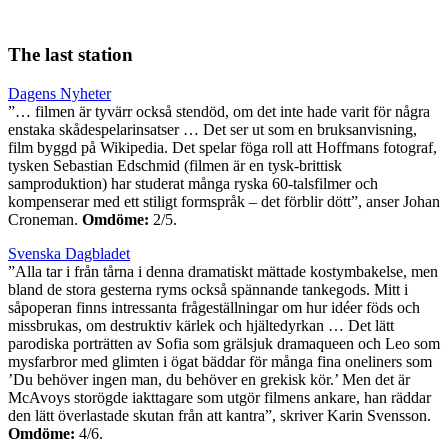
The last station
Dagens Nyheter
”… filmen är tyvärr också stendöd, om det inte hade varit för några
enstaka skådespelarinsatser … Det ser ut som en bruksanvisning,
film byggd på Wikipedia. Det spelar föga roll att Hoffmans fotograf,
tysken Sebastian Edschmid (filmen är en tysk-brittisk
samproduktion) har studerat många ryska 60-talsfilmer och
kompenserar med ett stiligt formspråk – det förblir dött”, anser Johan
Croneman.
Omdöme:
2/5.
Svenska Dagbladet
”Alla tar i från tårna i denna dramatiskt mättade kostymbakelse, men
bland de stora gesterna ryms också spännande tankegods. Mitt i
såpoperan finns intressanta frågeställningar om hur idéer föds och
missbrukas, om destruktiv kärlek och hjältedyrkan … Det lätt
parodiska porträtten av Sofia som grälsjuk dramaqueen och Leo som
mysfarbror med glimten i ögat bäddar för många fina oneliners som
’Du behöver ingen man, du behöver en grekisk kör.’ Men det är
McAvoys storögde iakttagare som utgör filmens ankare, han räddar
den lätt överlastade skutan från att kantra”, skriver Karin Svensson.
Omdöme:
4/6.