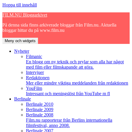
Hoppa till innehåll
FILM.NU Bloggarkivet
På denna sida finns arkiverade bloggar från Film.nu. Aktuella
bloggar hittar du på www.film.nu
Meny och widgets
Nyheter
Filmanic
En blogg om ny teknik och prylar som alla har något
med film eller filmskapande att göra.
Intervjuer
Redaktionen
Mer eller mindre viktiga meddelanden från redaktionen
YouFilm
Intressant och meningslöst från YouTube m fl
Berlinale
Berlinale 2010
Berlinale 2009
Berlinale 2008
Film.nu rapporterar från Berlins internationella
filmfestival, anno 2008.
Berlinale 2007