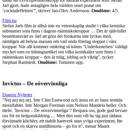
utsatt sin exvicepresidentkropp för samma experiment som Stefan
Jarl gjort, hade antagligen hela världen snart pratat om
’cocktaileffekten'”, skriver Jan-Olov Andersson.
Omdöme:
4/5.
Film.nu
Stefan Jarls film är alltså inte en vetenskaplig studie i vilka kemiska
substanser som finns i dagens människokroppar … Det är självfallet
beundransvärt av Jarl att göra det forskarna inte lyckas med,
nämligen att belysa massan om vad onda företag stoppat i våra
kroppar. När allt kommer omkring så känns ’Underkastelsen’ väldigt
mycket som en tidningsartikel om vilka kemikalier som finns i
människans kroppar – den är träig, jobbig och viktig”, tycker
Stephan Ramstedt.
Omdöme:
Tummen upp.
Invictus – De oövervinnliga
Dagens Nyheter
”Nej nej nej nej. Inte Clint Eastwood och ännu en av hans sentida
moralfabler. Inte Morgan Freeman som Nelson Mandela heller. Och
titeln: ’Invictus – De oövervinneliga’? Bespara oss, gode gud bevare
oss för en helgonskildring … Men den som vill ha sig just sådana
förväntade klichéer, ett stabilt hantverk utan yviga experiment, lite
sport och en skärva nutidhistoria – go for it”, menar Maarit