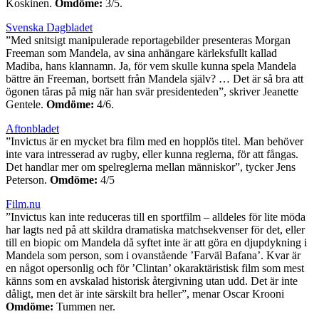
Koskinen.
Omdöme:
3/5.
Svenska Dagbladet
”Med snitsigt manipulerade reportagebilder presenteras Morgan
Freeman som Mandela, av sina anhängare kärleksfullt kallad
Madiba, hans klannamn. Ja, för vem skulle kunna spela Mandela
bättre än Freeman, bortsett från Mandela själv? … Det är så bra att
ögonen tåras på mig när han svär presidenteden”, skriver Jeanette
Gentele.
Omdöme:
4/6.
Aftonbladet
”Invictus är en mycket bra film med en hopplös titel. Man behöver
inte vara intresserad av rugby, eller kunna reglerna, för att fångas.
Det handlar mer om spelreglerna mellan människor”, tycker Jens
Peterson.
Omdöme:
4/5
Film.nu
”Invictus kan inte reduceras till en sportfilm – alldeles för lite möda
har lagts ned på att skildra dramatiska matchsekvenser för det, eller
till en biopic om Mandela då syftet inte är att göra en djupdykning i
Mandela som person, som i ovanstående ’Farväl Bafana’. Kvar är
en något opersonlig och för ’Clintan’ okaraktäristisk film som mest
känns som en avskalad historisk återgivning utan udd. Det är inte
dåligt, men det är inte särskilt bra heller”, menar Oscar Krooni
Omdöme:
Tummen ner.