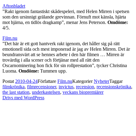
Aftonbladet
”Rakt igenom fantastiskt skådespeleri, med Helen Mirren i spetsen
som den ursinnigt grälande grevinnan. Förnuft mot känsla, hjärta
mot hjärna, en tidlös dragkamp”, menar Jens Peterson.
Omdöme:
4/5.
Film.nu
”Det här är ett gott hantverk rakt igenom, det håller sig på rätt
emotionell sida och mest imponerad är jag av Helen Mirren. Det är
beundransvärt att se hennes arbete i den här filmen … Mirren är
trovärdig i alla scener och förtjänar med all rätt den
Oscarnominering hon fick för sin rollprestation”, tycker Christina
Luoma.
Omdöme:
Tummen upp.
Postat
2010-04-24
Författare
Film.nu
Kategorier
Nyheter
Taggar
filmkrönika
,
filmrecensioner
,
invictus
,
recension
,
recensionskrönika
,
the last station
,
underkastelsen
,
veckans biopremiärer
Drivs med WordPress